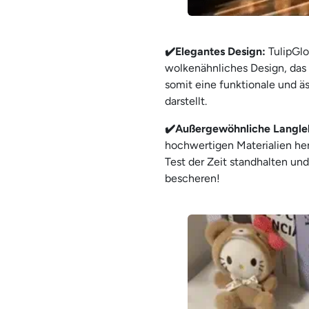
✔️Elegantes Design:
TulipGlo
wolkenähnliches Design, das
somit eine funktionale und ä
darstellt.
✔️Außergewöhnliche Langleb
hochwertigen Materialien herg
Test der Zeit standhalten un
bescheren!