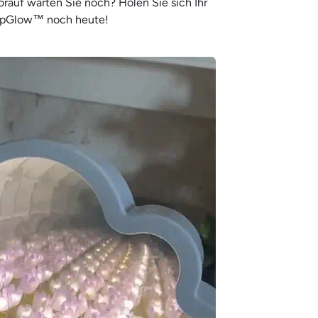
orauf warten Sie noch? Holen Sie sich Ihr
ipGlow™ noch heute!