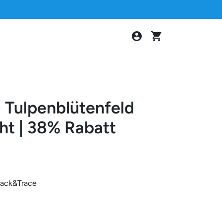
account_circle
shopping_cart
 Tulpenblütenfeld
ht | 38% Rabatt
rack&Trace