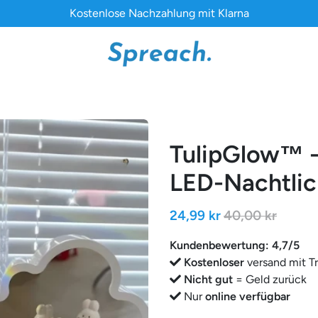
Kostenlose Nachzahlung mit Klarna
TulipGlow™ -
LED-Nachtlic
24,99 kr
40,00 kr
Kundenbewertung: 4,7/5
Kostenloser
versand mit T
Nicht gut
= Geld zurück
Nur
online verfügbar