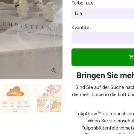
â
Farbe:
LILA
Kvantitet
remove
shopping_cart
Bringen Sie meh
Sind Sie auf der Suche na
die mehr Liebe in die Luft b
TulipGlow™ ist mehr als nur
Wenn Sie sie einschal
Tulpenblütenfeld verset