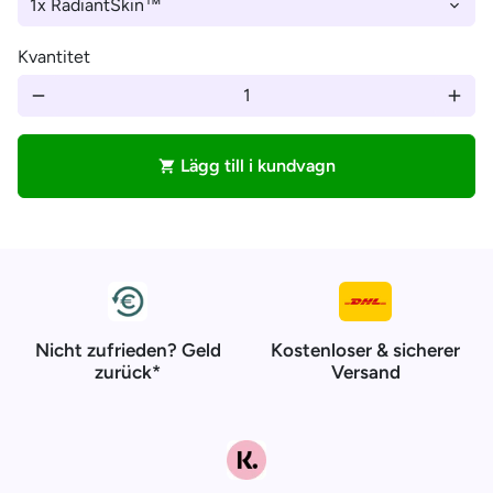
Kvantitet
remove
add
Lägg till i kundvagn
shopping_cart
Nicht zufrieden? Geld
Kostenloser & sicherer
zurück*
Versand