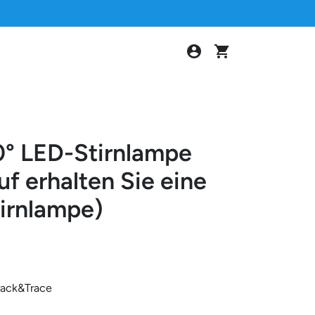
account_circle
shopping_cart
° LED-Stirnlampe
uf erhalten Sie eine
tirnlampe)
rack&Trace