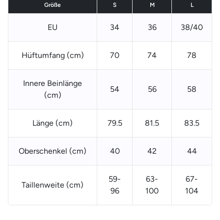
Größe
S
M
L
EU
34
36
38/40
Hüftumfang (cm)
70
74
78
Innere Beinlänge
54
56
58
(cm)
Länge (cm)
79.5
81.5
83.5
Oberschenkel (cm)
40
42
44
59-
63-
67-
Taillenweite (cm)
96
100
104