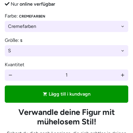
Nur
online verfügbar
Farbe:
CREMEFARBEN
Größe:
S
Kvantitet
remove
add
Lägg till i kundvagn
shopping_cart
Verwandle deine Figur mit
mühelosem Stil!