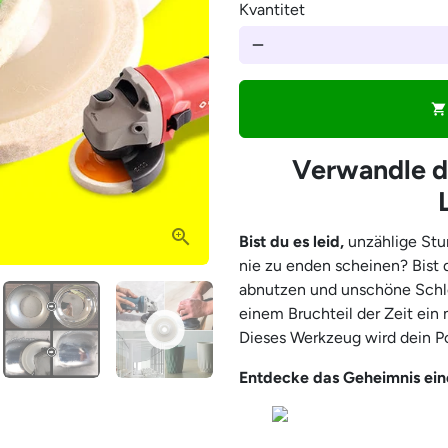
â
Kvantitet
remove
shopping_cart
Verwandle de
Bist du es leid,
unzählige St
nie zu enden scheinen? Bist d
abnutzen und unschöne Schle
einem Bruchteil der Zeit ein
Dieses Werkzeug wird dein Po
Entdecke das Geheimnis einer