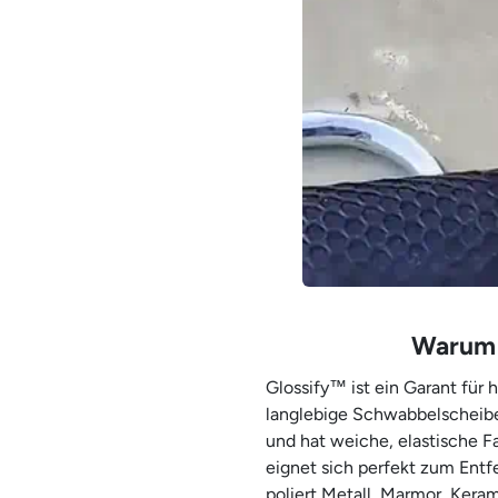
Warum 
Glossify™ ist ein Garant für 
langlebige Schwabbelscheibe
und hat weiche, elastische 
eignet sich perfekt zum Entf
poliert Metall, Marmor, Kera