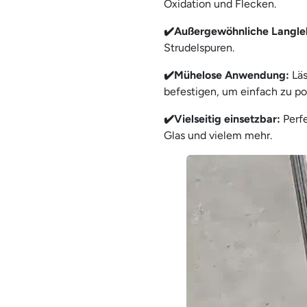
Oxidation und Flecken.
✔️
Außergewöhnliche Langle
Strudelspuren.
✔️
Mühelose Anwendung:
Läs
befestigen, um einfach zu pol
✔️
Vielseitig einsetzbar:
Perf
Glas und vielem mehr.