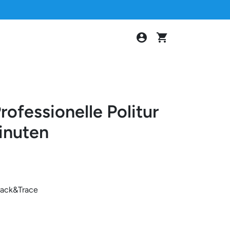
account_circle
shopping_cart
rofessionelle Politur
inuten
rack&Trace