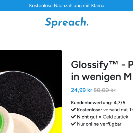
Kostenlose Nachzahlung mit Klarna
Glossify™ - P
in wenigen M
24,99 kr
50,00 kr
Kundenbewertung: 4,7/5
Kostenloser
versand mit T
Nicht gut
= Geld zurück
Nur
online verfügbar