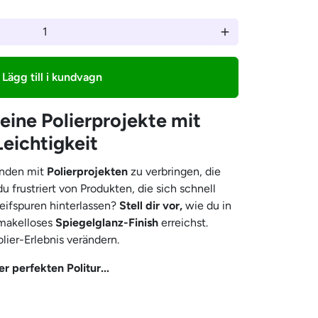
–
add
Lägg till i kundvagn
ine Polierprojekte mit
Leichtigkeit
unden mit
Polierprojekten
zu verbringen, die
u frustriert von Produkten, die sich schnell
ifspuren hinterlassen?
Stell dir vor,
wie du in
 makelloses
Spiegelglanz-Finish
erreichst.
lier-Erlebnis verändern.
 perfekten Politur...