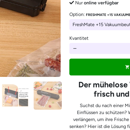
â
Nur
online verfügbar
Option:
FRESHMATE +15 VAKUUM
Kvantitet
remove
shopping_cart
Der mühelose 
frisch und
Suchst du nach einer Mö
Einflüssen zu schützen? W
verlängern, um ihre Frisch
senken? Hier ist die Lösung 