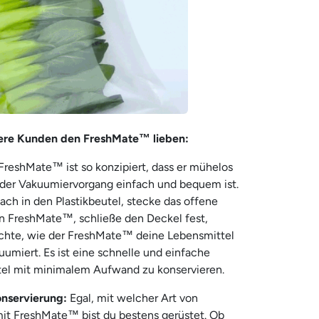
ere Kunden den FreshMate™ lieben:
FreshMate™ ist so konzipiert, dass er mühelos
der Vakuumiervorgang einfach und bequem ist.
ach in den Plastikbeutel, stecke das offene
en FreshMate™, schließe den Deckel fest,
chte, wie der FreshMate™ deine Lebensmittel
kuumiert. Es ist eine schnelle und einfache
el mit minimalem Aufwand zu konservieren.
onservierung:
Egal, mit welcher Art von
mit FreshMate™ bist du bestens gerüstet. Ob