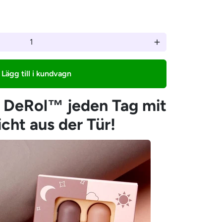
–
add
Lägg till i kundvagn
 DeRol™ jeden Tag mit
cht aus der Tür!