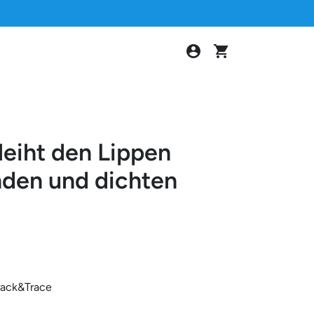
account_circle
shopping_cart
leiht den Lippen
nden und dichten
rack&Trace