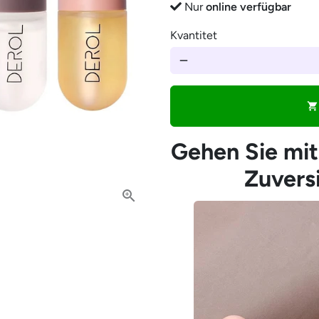
â
Nur
online verfügbar
Kvantitet
remove
shopping_cart
Gehen Sie mit
Zuversi