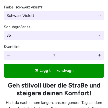
Farbe:
SCHWARZ VIOLETT
Schuhgröße:
35
Kvantitet
remove
add
Lägg till i kundvagn
shopping_cart
Geh stilvoll über die Straße und
steigere deinen Komfort!
Hast du nach einem langen, anstrengenden Tag, an dem