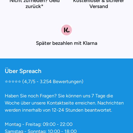
Nicht zufrieden? Geld
Kostenloser & sicherer
zurück*
Versand
Später bezahlen mit Klarna
Über Spreach
⭐️⭐️⭐️⭐️⭐️ (4,7/5 - 3.254 Bewertungen)
Haben Sie noch Fragen? Sie können uns 7 Tage die
Woche über unsere Kontaktseite erreichen. Nachrichten
werden innerhalb von 12-24 Stunden beantwortet.
Montag - Freitag: 09:00 - 22:00
Samstag - Sonntag: 10:00 - 18:00