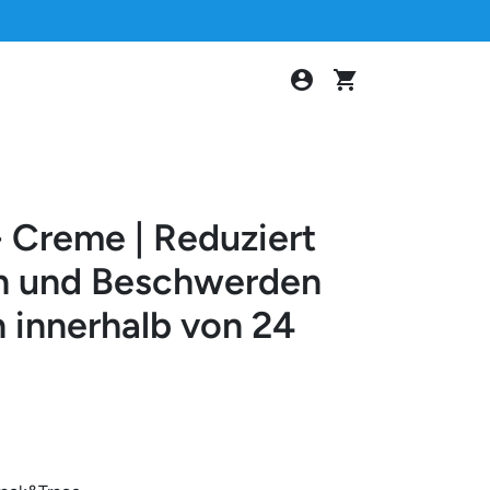
account_circle
shopping_cart
 Creme | Reduziert
n und Beschwerden
 innerhalb von 24