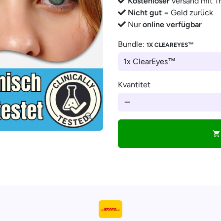
â
Kostenloser
versand mit T
Nicht gut
= Geld zurück
Nur
online verfügbar
Bundle:
1X CLEAREYES™
Kvantitet
remove
shopping_cart