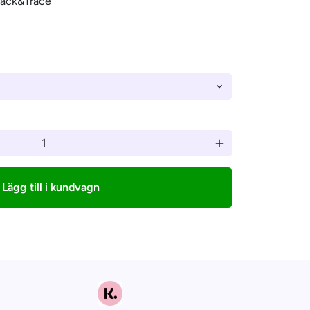
–
rack&Trace
add
Lägg till i kundvagn