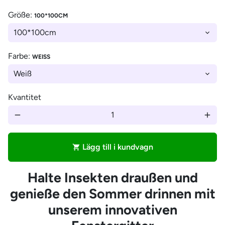
Größe:
100*100CM
Farbe:
WEISS
Kvantitet
remove
add
Lägg till i kundvagn
shopping_cart
Halte Insekten draußen und
genieße den Sommer drinnen mit
unserem innovativen