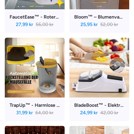
FaucetEase™ - Roterande slamfilterkran | 1+1 Gratis
Bloom™ – Blumenvase mit Scharnier | 45% Rabatt
27,99 kr
56,00 kr
25,95 kr
52,00 kr
TrapUp™ - Harmlose und schuldfreie Mausefalle | 1+1 Gratis
BladeBoost™ - Elektrischer Messerschärfer | 40% Rabatt
31,99 kr
64,00 kr
24,99 kr
42,00 kr