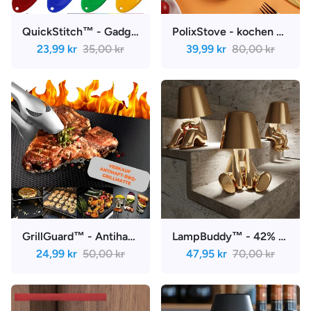
QuickStitch™ - Gadget zum Einfädeln von Nadeln | set (20 delar)
PolixStove - kochen Sie leckeres Essen 4 mal schneller | 1+1 Gratis
23,99 kr
35,00 kr
39,99 kr
80,00 kr
GrillGuard™ - Antihaft-Grillmatte | 2+2 Gratis
LampBuddy™ - 42% Rabatt!
24,99 kr
50,00 kr
47,95 kr
70,00 kr