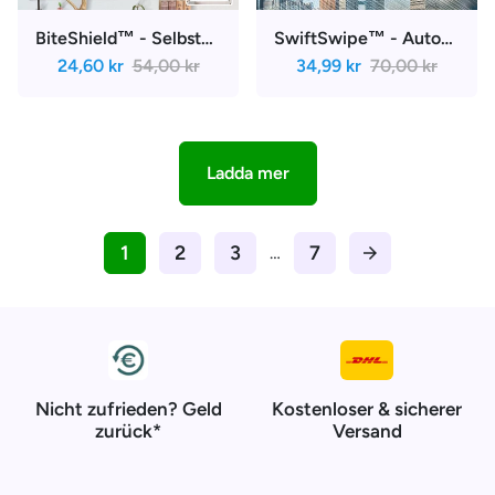
¡
BiteShield™ - Selbstklebender Anti-Mücken-Fensterschutz | 1+1 Gratis
SwiftSwipe™ - Automatischer Scheibenwischer mit Wasserentladung | 50% Rabatt
24,60 kr
54,00 kr
34,99 kr
70,00 kr
Ladda mer
1
2
3
7
…
arrow_forward
Nicht zufrieden? Geld
Kostenloser & sicherer
zurück*
Versand