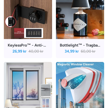
KeylessPro™ - Anti-Diebstahl-Schrankschloss mit Passcode | 33% Rabatt
Bottlelight™ - Tragbare LED-Weinflaschenlampe | 42% Rabatt
26,99 kr
40,00 kr
34,99 kr
60,00 kr