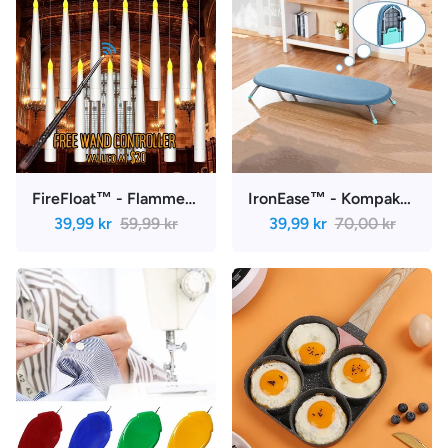
FireFloat™ - Flammenlose schwimmende LED-Kerze (GRATIS Zauberstabsteuerung) | 33% Rabatt
IronEase™ - Kompakter faltbarer Bügeltisch | 43% Rabatt
39,99 kr
59,99 kr
39,99 kr
70,00 kr