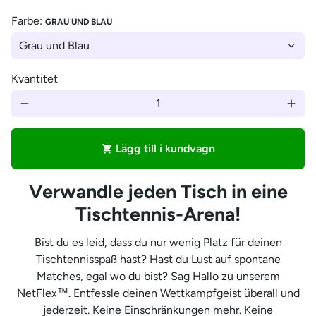
Farbe:
GRAU UND BLAU
Kvantitet
remove
add
Lägg till i kundvagn
shopping_cart
Verwandle jeden Tisch in eine
Tischtennis-Arena!
Bist du es leid, dass du nur wenig Platz für deinen
Tischtennisspaß hast? Hast du Lust auf spontane
Matches, egal wo du bist? Sag Hallo zu unserem
NetFlex™. Entfessle deinen Wettkampfgeist überall und
jederzeit. Keine Einschränkungen mehr. Keine