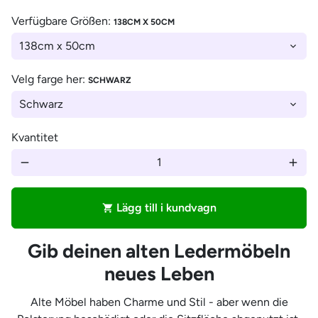
Verfügbare Größen:
138CM X 50CM
Velg farge her:
SCHWARZ
Kvantitet
remove
add
Lägg till i kundvagn
shopping_cart
Gib deinen alten Ledermöbeln
neues Leben
Alte Möbel haben Charme und Stil - aber wenn die