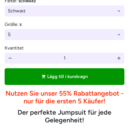
Farbe:
SCHWARZ
Größe:
S
Kvantitet
remove
add
Lägg till i kundvagn
shopping_cart
Nutzen Sie unser 55% Rabattangebot -
nur für die ersten 5 Käufer!
Der perfekte Jumpsuit für jede
Gelegenheit!