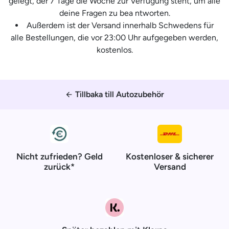
gelegt, der 7 Tage die Woche zur Verfügung steht, um alle
deine Fragen zu bea ntworten.
Außerdem ist der Versand innerhalb Schwedens für
alle Bestellungen, die vor 23:00 Uhr aufgegeben werden,
kostenlos.
Tillbaka till Autozubehör
arrow_back
Nicht zufrieden? Geld
Kostenloser & sicherer
zurück*
Versand