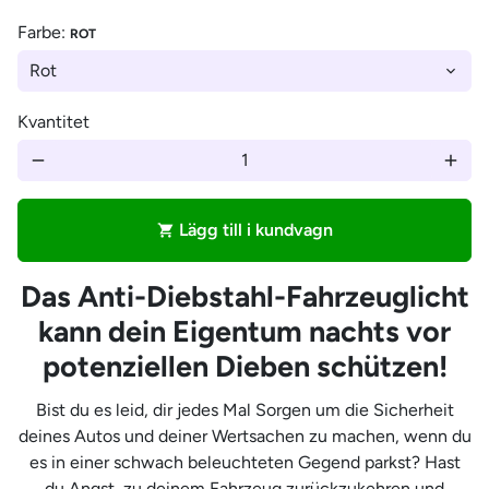
Farbe:
ROT
Kvantitet
remove
add
Lägg till i kundvagn
shopping_cart
Das Anti-Diebstahl-Fahrzeuglicht
kann dein Eigentum nachts vor
potenziellen Dieben schützen!
Bist du es leid, dir jedes Mal Sorgen um die Sicherheit
deines Autos und deiner Wertsachen zu machen, wenn du
es in einer schwach beleuchteten Gegend parkst? Hast
du Angst, zu deinem Fahrzeug zurückzukehren und